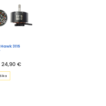
 Hawk 3115
V
24,90 €
šíka