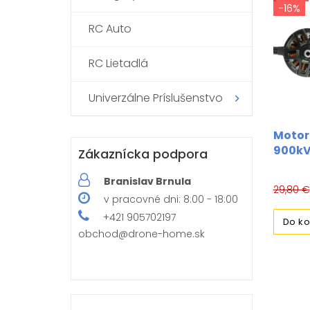
-16%
RC Auto
RC Lietadlá
Univerzálne Príslušenstvo
Motor
900k
Zákaznícka podpora
Branislav Brnula
29,80 €
v pracovné dni: 8:00 - 18:00
+421 905702197
Do ko
obchod@drone-home.sk