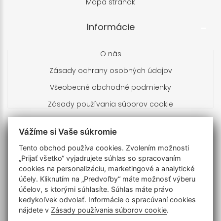
Mapa stránok
Informácie
O nás
Zásady ochrany osobných údajov
Všeobecné obchodné podmienky
Zásady používania súborov cookie
Kontakty
Vážíme si Vaše súkromie
Tento obchod používa cookies. Zvolením možnosti
Branislav Brnula
„Prijať všetko“ vyjadrujete súhlas so spracovaním
Turčianska 673/19
cookies na personalizáciu, marketingové a analytické
900 28 Zálesie
účely. Kliknutím na „Predvoľby“ máte možnosť výberu
Slovenská republika
účelov, s ktorými súhlasíte. Súhlas máte právo
IČO: 51203758 DIČ: 1024855733
kedykoľvek odvolať. Informácie o spracúvaní cookies
nájdete v
Zásady používania súborov cookie
.
+421905702197