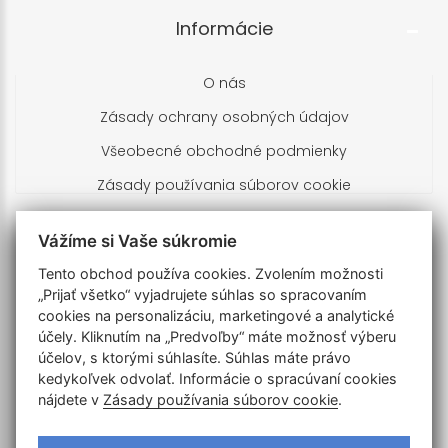
Informácie
O nás
Zásady ochrany osobných údajov
Všeobecné obchodné podmienky
Zásady používania súborov cookie
Kontakty
Vážíme si Vaše súkromie
Tento obchod používa cookies. Zvolením možnosti
Branislav Brnula
„Prijať všetko“ vyjadrujete súhlas so spracovaním
Turčianska 673/19
cookies na personalizáciu, marketingové a analytické
900 28 Zálesie
účely. Kliknutím na „Predvoľby“ máte možnosť výberu
Slovenská republika
účelov, s ktorými súhlasíte. Súhlas máte právo
IČO: 51203758 DIČ: 1024855733
kedykoľvek odvolať. Informácie o spracúvaní cookies
nájdete v
Zásady používania súborov cookie
.
+421905702197
obchod@drone-home.sk