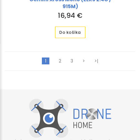
915M)
16,94 €
Do košíka
1
2
3
>
>|