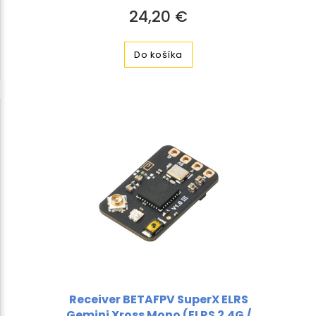
24,20 €
Do košíka
Receiver BETAFPV SuperX ELRS
Gemini Xross Mono (ELRS 2.4G /