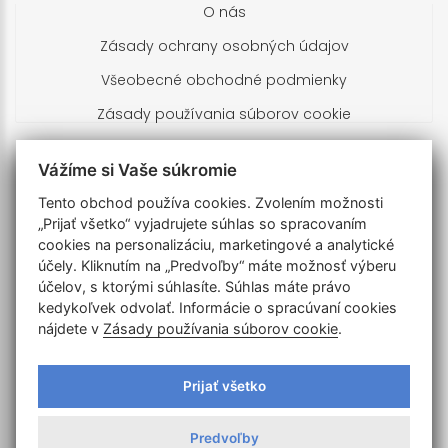
O nás
Zásady ochrany osobných údajov
Všeobecné obchodné podmienky
Zásady používania súborov cookie
Kontakty
Vážíme si Vaše súkromie
Tento obchod používa cookies. Zvolením možnosti
Branislav Brnula
„Prijať všetko“ vyjadrujete súhlas so spracovaním
Turčianska 673/19
cookies na personalizáciu, marketingové a analytické
900 28 Zálesie
účely. Kliknutím na „Predvoľby“ máte možnosť výberu
Slovenská republika
účelov, s ktorými súhlasíte. Súhlas máte právo
IČO: 51203758 DIČ: 1024855733
kedykoľvek odvolať. Informácie o spracúvaní cookies
nájdete v
Zásady používania súborov cookie
.
+421905702197
obchod@drone-home.sk
Prijať všetko
V pracovné dni: 8:00 - 18:00
Predvoľby