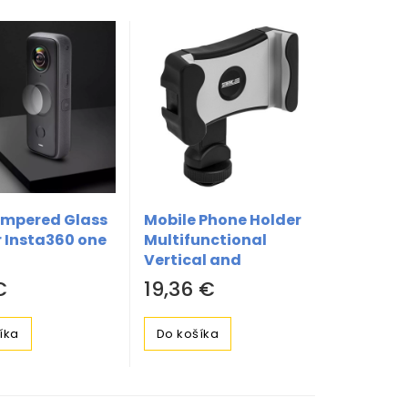
empered Glass
Mobile Phone Holder
r Insta360 one
Multifunctional
Vertical and
Horizontal Rotating
€
19,36 €
íka
Do košíka