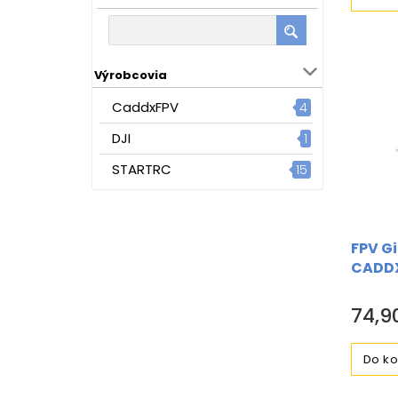
Výrobcovia
CaddxFPV
4
DJI
1
STARTRC
15
FPV G
CADD
74,9
Do ko