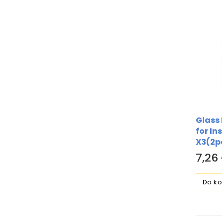
Glass 
for In
X3(2p
7,26
Do ko