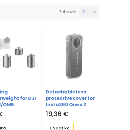
Zobraziť:
12
ing
Detachable lens
rweight for DJI
protective cover for
E/OM5
Insta360 One x 2
€
19,36 €
íka
Do košíka