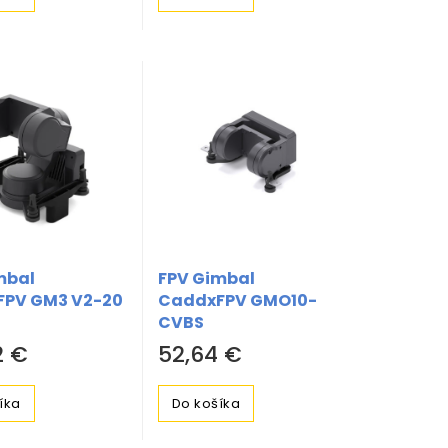
mbal
FPV Gimbal
PV GM3 V2-20
CaddxFPV GMO10-
CVBS
2 €
52,64 €
íka
Do košíka