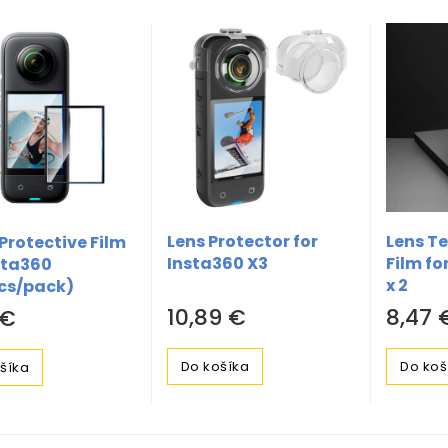
Lens Protector for
Lens T
Protective Film
Insta360 X3
Film fo
sta360
x 2
cs/pack)
10,89 €
8,47 
 €
Do košíka
Do koš
šíka