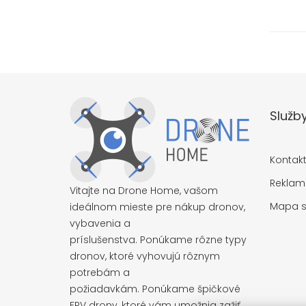
Služb
Kontak
Reklam
Vitajte na Drone Home, vašom
Mapa s
ideálnom mieste pre nákup dronov,
vybavenia a
príslušenstva. Ponúkame rôzne typy
dronov, ktoré vyhovujú rôznym
potrebám a
požiadavkám. Ponúkame špičkové
FPV drony, ktoré vám umožnia zažiť