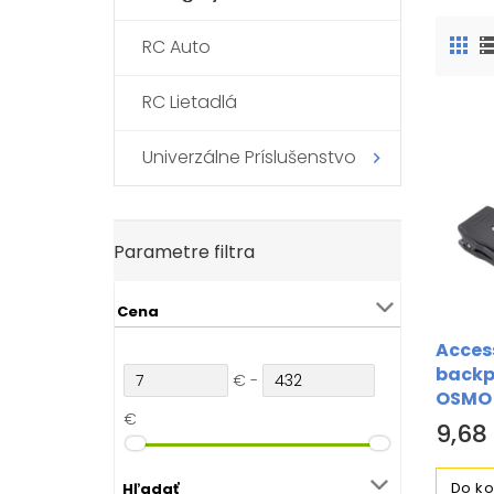
RC Auto
RC Lietadlá
Univerzálne Príslušenstvo
Parametre filtra
Cena
Acces
backpa
€ -
OSMO 
€
came
9,68
Do ko
Hľadať