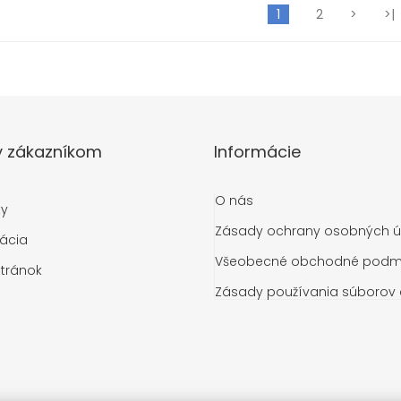
1
2
>
>|
y zákazníkom
Informácie
O nás
ty
Zásady ochrany osobných ú
ácia
Všeobecné obchodné podm
tránok
Zásady používania súborov 