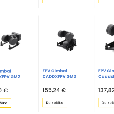
FPV Gimbal
FPV Gi
imbal
CADDXFPV GM3
CaddxF
XFPV GM2
155,24 €
137,8
0 €
Do košíka
Do koš
šíka