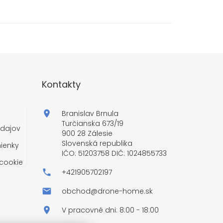
Kontakty
Branislav Brnula
Turčianska 673/19
dajov
900 28 Zálesie
Slovenská republika
ienky
IČO: 51203758 DIČ: 1024855733
cookie
+421905702197
obchod@drone-home.sk
V pracovné dni: 8:00 - 18:00