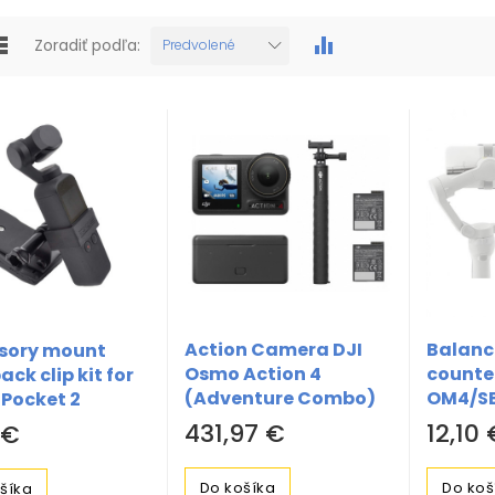
Zoradiť podľa:
Predvolené
Action Camera DJI
Balanc
sory mount
Osmo Action 4
counte
ck clip kit for
(Adventure Combo)
OM4/S
Pocket 2
ra
431,97 €
12,10 
 €
Do košíka
Do koš
šíka