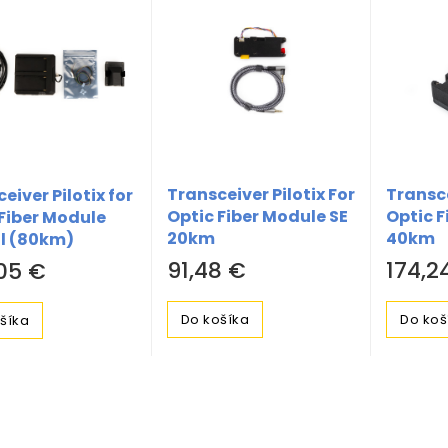
Transceiver Pilotix For
Transce
eiver Pilotix for
Optic Fiber Module SE
Optic F
Fiber Module
20km
40km
al (80km)
91,48 €
174,2
05 €
Do košíka
Do koš
šíka