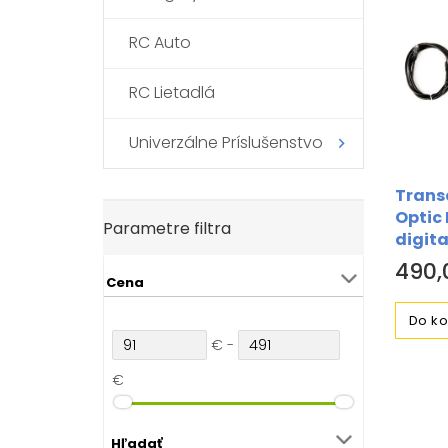
RC Auto
RC Lietadlá
Univerzálne Príslušenstvo
Transc
Optic 
Parametre filtra
digit
490,
Cena
Do ko
€ -
€
Hľadať