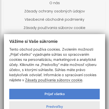
O nás
Zásady ochrany osobných údajov
Všeobecné obchodné podmienky
Zásady používania súborov cookie
Kontakty
Vážíme si Vaše súkromie
Tento obchod používa cookies. Zvolením možnosti
Branislav Brnula
„Prijať všetko“ vyjadrujete súhlas so spracovaním
Turčianska 673/19
cookies na personalizáciu, marketingové a analytické
900 28 Zálesie
účely. Kliknutím na „Predvoľby“ máte možnosť výberu
Slovenská republika
účelov, s ktorými súhlasíte. Súhlas máte právo
IČO: 51203758 DIČ: 1024855733
kedykoľvek odvolať. Informácie o spracúvaní cookies
nájdete v
Zásady používania súborov cookie
.
+421905702197
obchod@drone-home.sk
Prijať všetko
V pracovné dni: 8:00 - 18:00
Predvoľby