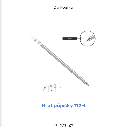
Do košíka
Hrot páječky T12-I
7,62 €