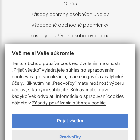
O nás
Zásady ochrany osobných údajov
Všeobecné obchodné podmienky
Zásady používania súborov cookie
Kontakty
Vážíme si Vaše súkromie
Tento obchod používa cookies. Zvolením možnosti
Branislav Brnula
„Prijať všetko“ vyjadrujete súhlas so spracovaním
Turčianska 673/19
cookies na personalizáciu, marketingové a analytické
900 28 Zálesie
účely. Kliknutím na „Predvoľby“ máte možnosť výberu
Slovenská republika
účelov, s ktorými súhlasíte. Súhlas máte právo
IČO: 51203758 DIČ: 1024855733
kedykoľvek odvolať. Informácie o spracúvaní cookies
nájdete v
Zásady používania súborov cookie
.
+421905702197
obchod@drone-home.sk
Prijať všetko
V pracovné dni: 8:00 - 18:00
Predvoľby