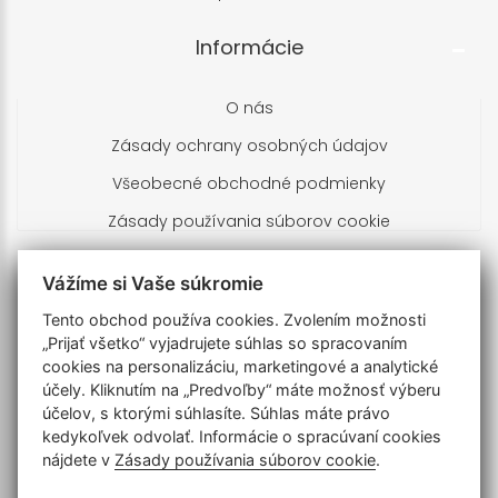
Informácie
O nás
Zásady ochrany osobných údajov
Všeobecné obchodné podmienky
Zásady používania súborov cookie
Kontakty
Vážíme si Vaše súkromie
Tento obchod používa cookies. Zvolením možnosti
Branislav Brnula
„Prijať všetko“ vyjadrujete súhlas so spracovaním
Turčianska 673/19
cookies na personalizáciu, marketingové a analytické
900 28 Zálesie
účely. Kliknutím na „Predvoľby“ máte možnosť výberu
Slovenská republika
účelov, s ktorými súhlasíte. Súhlas máte právo
IČO: 51203758 DIČ: 1024855733
kedykoľvek odvolať. Informácie o spracúvaní cookies
nájdete v
Zásady používania súborov cookie
.
+421905702197