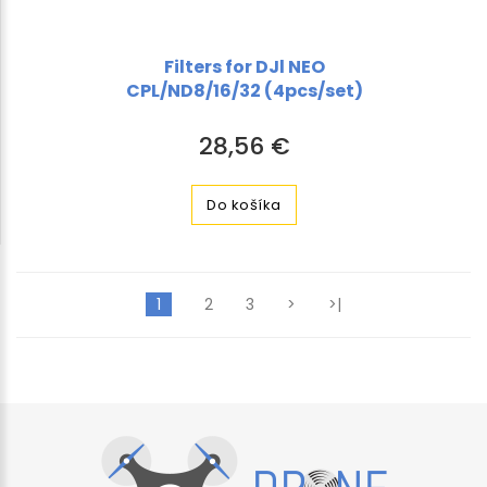
Filters for DJl NEO
CPL/ND8/16/32 (4pcs/set)
28,56 €
Do košíka
1
2
3
>
>|