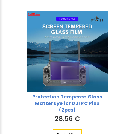
Protection Tempered Glass
Matter Eye for DJI RC Plus
(2pcs)
28,56 €